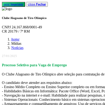
print
Imprimir
close
Fechar
Clube Alagoano de Tiro Olímpico
CNPJ 24.167.868/0001-49
CR 20179 / 7ª RM
home
Mídias
Notícias
27/01/2025
Processo Seletivo para Vaga de Emprego
O Clube Alagoano de Tiro Olímpico abre seleção para contratação de 
O candidato deve atender aos requisitos abaixo:
- Ensino Médio Completo ou Ensino Superior completo ou em forma
- Habilidades Básicas em Informática: Pacote Office (Word, Excel, P
- Navegação na internet e e-mail: Habilidade para realizar pesquisas, 
- Sistemas Operacionais: Conhecimento básico em sistemas operacio
- Armazenamento e compartilhamento de arquivos: Uso de serviços d