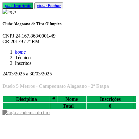
print
Imprimir
close
Fechar
Clube Alagoano de Tiro Olímpico
CNPJ 24.167.868/0001-49
CR 20179 / 7ª RM
home
Técnico
Inscritos
24/03/2025 a 30/03/2025
Duelo 5 Metros - Campeonato Alagoano - 2ª Etapa
Disciplina
#
Nome
Inscrições
Total
0