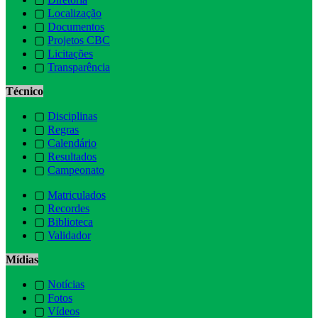
▢
Localização
▢
Documentos
▢
Projetos CBC
▢
Licitações
▢
Transparência
Técnico
▢
Disciplinas
▢
Regras
▢
Calendário
▢
Resultados
▢
Campeonato
▢
Matriculados
▢
Recordes
▢
Biblioteca
▢
Validador
Mídias
▢
Notícias
▢
Fotos
▢
Vídeos