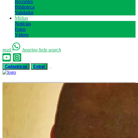
Recordes
Biblioteca
Validador
Mídias
Notícias
Fotos
Vídeos
mail
hearing
help
search
Cadastre-se
Entrar