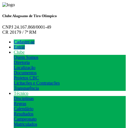
Clube Alagoano de Tiro Olímpico
CNPJ 24.167.868/0001-49
CR 20179 / 7ª RM
Cadastre-se
Entrar
Clube
Quem Somos
Diretoria
Localização
Documentos
Projetos CBC
Licitações e Contratações
Transparência
Técnico
Disciplinas
Regras
Calendário
Resultados
Campeonato
Matriculados