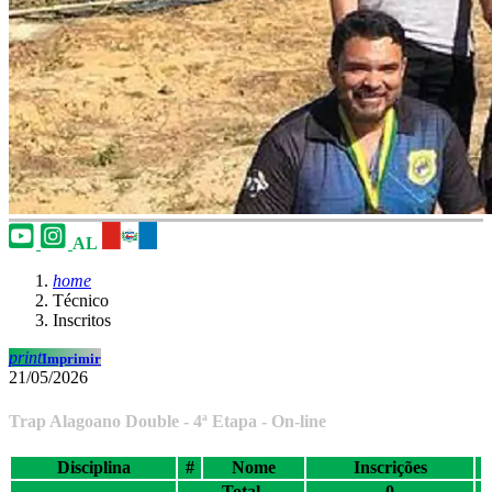
AL
home
Técnico
Inscritos
print
Imprimir
21/05/2026
Trap Alagoano Double - 4ª Etapa - On-line
Disciplina
#
Nome
Inscrições
Total
0