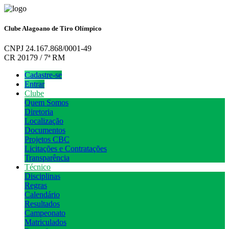
Clube Alagoano de Tiro Olímpico
CNPJ 24.167.868/0001-49
CR 20179 / 7ª RM
Cadastre-se
Entrar
Clube
Quem Somos
Diretoria
Localização
Documentos
Projetos CBC
Licitações e Contratações
Transparência
Técnico
Disciplinas
Regras
Calendário
Resultados
Campeonato
Matriculados