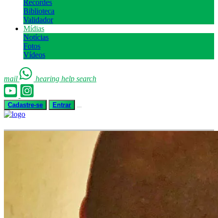
Recordes
Biblioteca
Validador
Mídias
Notícias
Fotos
Vídeos
mail
hearing
help
search
Cadastre-se
Entrar