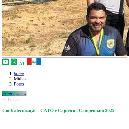
AL
home
Mídias
Fotos
print
Imprimir
13/12/2025
Confraternização - CATO e Cajueiro - Campeonato 2025