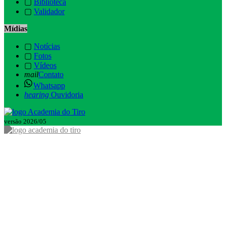
▢
Biblioteca
▢
Validador
Mídias
▢
Notícias
▢
Fotos
▢
Vídeos
mail
Contato
Whatsapp
hearing
Ouvidoria
versão 2026/05