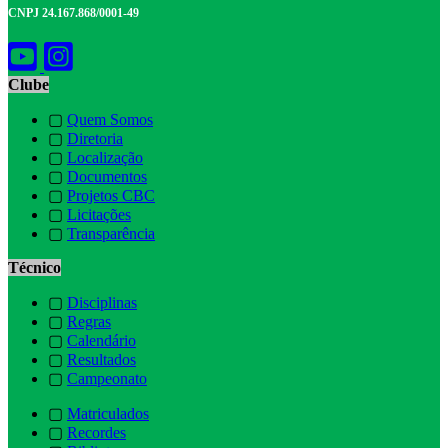
CNPJ 24.167.868/0001-49
Clube
▢
Quem Somos
▢
Diretoria
▢
Localização
▢
Documentos
▢
Projetos CBC
▢
Licitações
▢
Transparência
Técnico
▢
Disciplinas
▢
Regras
▢
Calendário
▢
Resultados
▢
Campeonato
▢
Matriculados
▢
Recordes